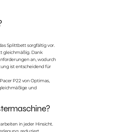
?
s Splittbett sorgfältig vor.
itt gleichmäßig. Dank
 Anforderungen an, wodurch
tung ist entscheidend für
 Pacer P22 von Optimas,
r gleichmäßige und
astermaschine?
rbeiten in jeder Hinsicht.
erlegung, reduziert